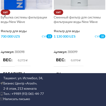
ХИТ
ХИТ
Бутылка системы фильтрации
Сменный фильтр для системы
воды New Wave
фильтрации воды New Wave
Фильтр для воды
Фильтр для воды
700 000
UZS
1 130 000
UZS
CV:
CV:
15
35
В КОРЗИНУ
В КОРЗИНУ
Артикул:
300098
Артикул:
300099
ВЕС
ВЕС
0,272 кг
0,070 кг
ГАБАРИТЫ
CV
8 × 25 × 10 см
35
Ташкент, ул. Истикбол, 34,
Бизнес Центр «Arash»,
CV
КОД УПАКОВКИ
15
2-й этаж, 213 комната
Тел.: +9989 (93) 061-44-77
Написать письмо
1859459
КОД УПАКОВКИ