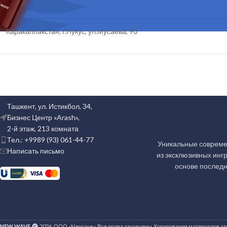
Каракалпакстан, г.Нукус, ул.Мусаева, 90
Ташкент, ул. Истикбол, 34,
Бизнес Центр «Arash»,
2-й этаж, 213 комната
Тел.: +9989 (93) 061-44-77
Уникальные совреме
Написать письмо
из эксклюзивных инг
основе последн
NEW WAVE
2026. ООО «Newave». Все права защищены. Копирование материалов это