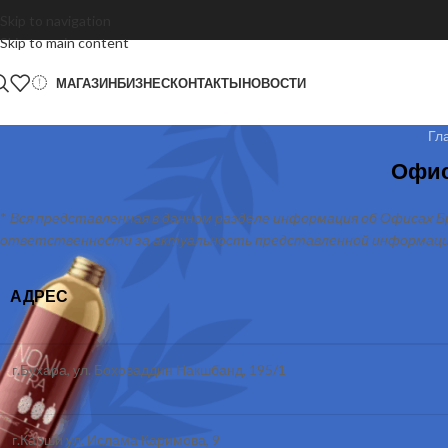
Skip to navigation
Skip to main content
МАГАЗИН
БИЗНЕС
КОНТАКТЫ
НОВОСТИ
Гл
Офис
*
Вся представленная в данном разделе информация об Офисах
ответственности за актуальность представленной информации 
АДРЕС
г.Бухара, ул. Боховаддин Накшбанд, 195/1
г.Карши ул. Ислама Каримова, 9