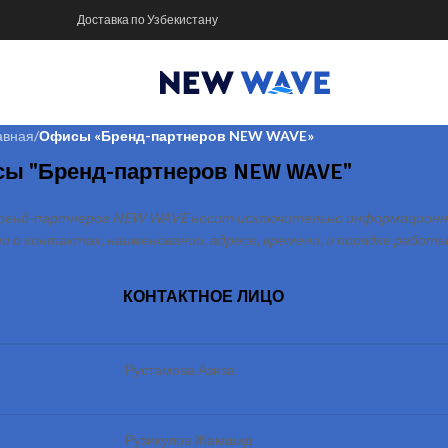
Доставка по Узбекистану
авная
/
Офисы «Бренд-партнеров NEW WAVE»
ы "Бренд-партнеров NEW WAVE"
 Бренд-партнеров NEW WAVE носит исключительно информационны
о контактах, наименовании, адресе, времени, и порядке рабо
КОНТАКТНОЕ ЛИЦО
Рустамова Азиза
Рузикулов Жамшид