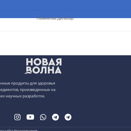
Нажимова Дильбар
нные продукты для здоровья
редиентов, произведенные на
их научных разработок.
го сайта без разрешения