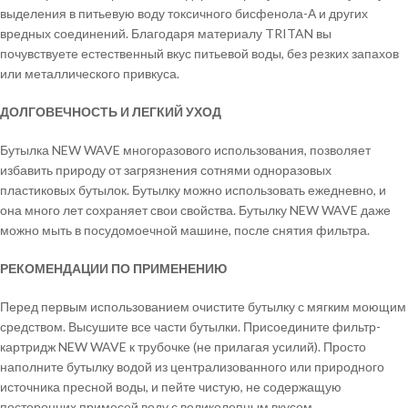
выделения в питьевую воду токсичного бисфенола-А и других
вредных соединений. Благодаря материалу TRITAN вы
почувствуете естественный вкус питьевой воды, без резких запахов
или металлического привкуса.
ДОЛГОВЕЧНОСТЬ И ЛЕГКИЙ УХОД
Бутылка NEW WAVE многоразового использования, позволяет
избавить природу от загрязнения сотнями одноразовых
пластиковых бутылок. Бутылку можно использовать ежедневно, и
она много лет сохраняет свои свойства. Бутылку NEW WAVE даже
можно мыть в посудомоечной машине, после снятия фильтра.
РЕКОМЕНДАЦИИ ПО ПРИМЕНЕНИЮ
Перед первым использованием очистите бутылку с мягким моющим
средством. Высушите все части бутылки. Присоедините фильтр-
картридж NEW WAVE к трубочке (не прилагая усилий). Просто
наполните бутылку водой из централизованного или природного
источника пресной воды, и пейте чистую, не содержащую
посторонних примесей воду с великолепным вкусом.