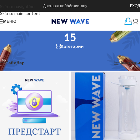
Доставка по Узбекистану
ВХОД
Skip to navigation
Skip to main content
МЕНЮ
15
Категории
Главная
/
Товар CV
/
15
Показаны все (2)
Сайдбар
Фильтры