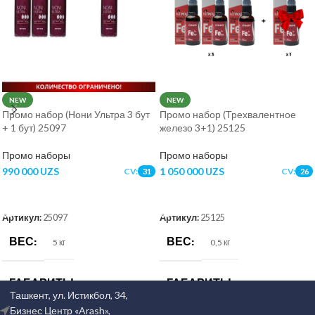
NEW
NEW
Промо набор (Нони Ультра 3 бут
Промо набор (Трехвалентное
+ 1 бут) 25097
железо 3+1) 25125
Промо наборы
Промо наборы
990 000
UZS
1 050 000
UZS
CV:
CV:
31
26
В КОРЗИНУ
В КОРЗИНУ
Артикул:
25097
Артикул:
25125
ВЕС
ВЕС
5 кг
0,5 кг
ГАБАРИТЫ
ГАБАРИТЫ
Ташкент, ул. Истикбол, 34,
Бизнес Центр «Arash»,