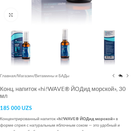
Нажмите, чтобы увеличить
Главная
/
Магазин
/
Витамины и БАДы
Конц. напиток «hi!WAVE® ЙОДид морской», 30
мл
185 000
UZS
Концентрированный напиток
«hi!WAVE® ЙОДид морской»
в
форме спрея с натуральным яблочным соком — это удобный и