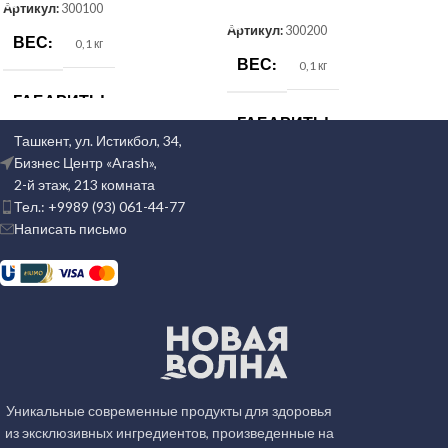
Артикул:
300100
Артикул:
300200
ВЕС
0,1 кг
ВЕС
0,1 кг
ГАБАРИТЫ
10 × 5 × 5 см
ГАБАРИТЫ
11 × 4 × 4 см
Ташкент, ул. Истикбол, 34,
CV
10
Бизнес Центр «Arash»,
КОД УПАКОВКИ
2-й этаж, 213 комната
Тел.: +9989 (93) 061-44-77
КОД УПАКОВКИ
Написать письмо
1859452
1527549
КОД ИКПУ
КОД ИКПУ
02202002001000000
02106999028000000
CV
10
Уникальные современные продукты для здоровья
из эксклюзивных ингредиентов, произведенные на