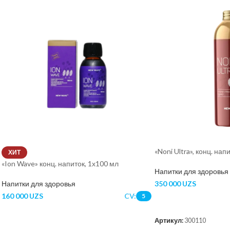
«Noni Ultra», конц. нап
ХИТ
«Ion Wave» конц. напиток, 1х100 мл
Напитки для здоровья
Напитки для здоровья
350 000
UZS
160 000
UZS
CV:
5
В КОРЗИНУ
В КОРЗИНУ
Артикул:
300110