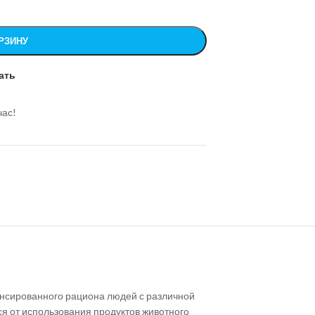
РЗИНУ
ать
час!
ансированного рациона людей с различной
ся от использования продуктов животного