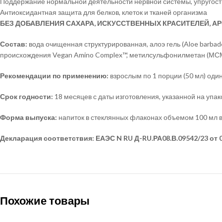
Поддержание нормальной деятельности нервной системы, упругост
Антиоксидантная защита для белков, клеток и тканей организма
БЕЗ ДОБАВЛЕНИЯ САХАРА, ИСКУССТВЕННЫХ КРАСИТЕЛЕЙ, АРО
Состав:
вода очищенная структурированная, алоэ гель (Aloe barbaden
происхождения Vegan Amino Complex™, метилсульфонилметан (МСМ),
Рекомендации по применению:
взрослым по 1 порции (50 мл) один
Срок годности:
18 месяцев с даты изготовления, указанной на упак
Форма выпуска:
напиток в стеклянных флаконах объемом 100 мл в
Декларация соответствия: ЕАЭС N RU Д-RU.РА08.В.09542/23 от 04
Похожие товары