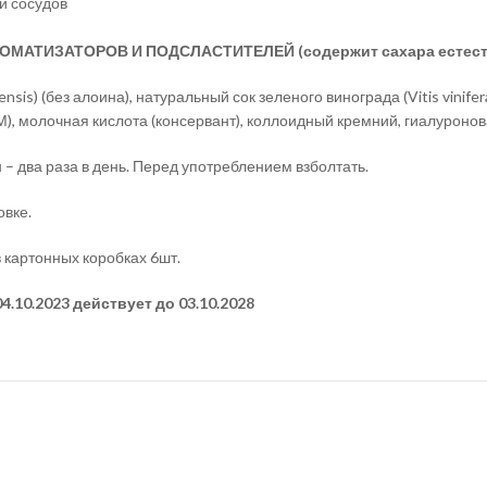
и сосудов
МАТИЗАТОРОВ И ПОДСЛАСТИТЕЛЕЙ (содержит сахара естеств
sis) (без алоина), натуральный сок зеленого винограда (Vitis vinif
 молочная кислота (консервант), коллоидный кремний, гиалуронова
 – два раза в день. Перед употреблением взболтать.
овке.
 картонных коробках 6шт.
.10.2023 действует до 03.10.2028