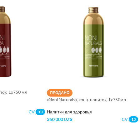
иток, 1х750 мл
ПРОДАНО
«Noni Naturals», конц. напиток, 1х750мл
Напитки для здоровья
CV:
10
350 000
UZS
CV:
10
ПОДРОБНЕЕ