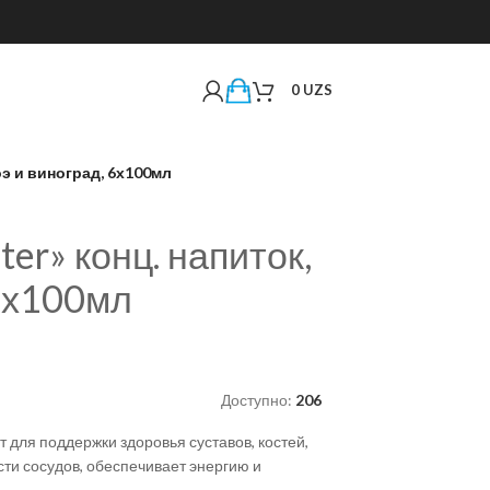
0
UZS
оэ и виноград, 6х100мл
er» конц. напиток,
 6х100мл
Доступно:
206
 для поддержки здоровья суставов, костей,
сти сосудов, обеспечивает энергию и