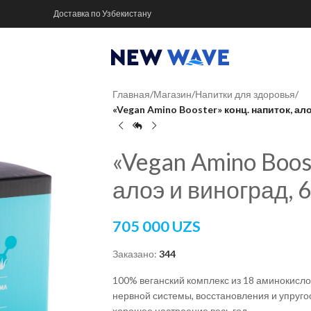
Доставка по Узбекистану
Главная
/
Магазин
/
Напитки для здоровья
/
«Vegan Amino Booster» конц. напиток, ал
«Vegan Amino Boost
алоэ и виноград,
705 000
UZS
Заказано:
344
100% веганский комплекс из 18 аминокислот
нервной системы, восстановления и упруго
хорошее настроение весь год.