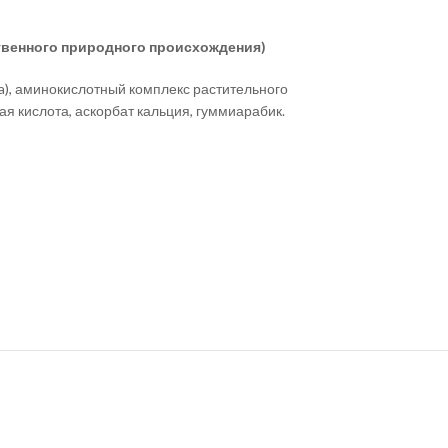
енного природного происхождения)
era), аминокислотный комплекс растительного
я кислота, аскорбат кальция, гуммиарабик.