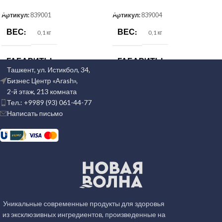
Артикул:
839001
Артикул:
839004
ВЕС
ВЕС
0,1 кг
0,1 кг
ГАБАРИТЫ
ГАБАРИТЫ
1 × 1 × 1 см
1 × 1 × 1 см
Ташкент, ул. Истикбол, 34,
Бизнес Центр «Arash»,
CV
CV
2-й этаж, 213 комната
Тел.: +9989 (93) 061-44-77
Написать письмо
КОД ИКПУ
КОД ИКПУ
04901001007000000
04901001007000000
КОД УПАКОВКИ
КОД УПАКОВКИ
1342834
1342834
Уникальные современные продукты для здоровья
из эксклюзивных ингредиентов, произведенные на