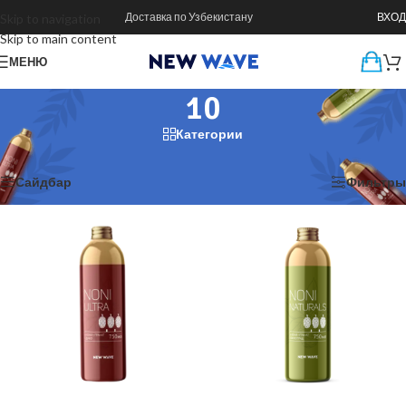
Доставка по Узбекистану
ВХОД
Skip to navigation
Skip to main content
МЕНЮ
10
Категории
Главная
/
Товар CV
/
10
Показаны все (3)
Сайдбар
Фильтры