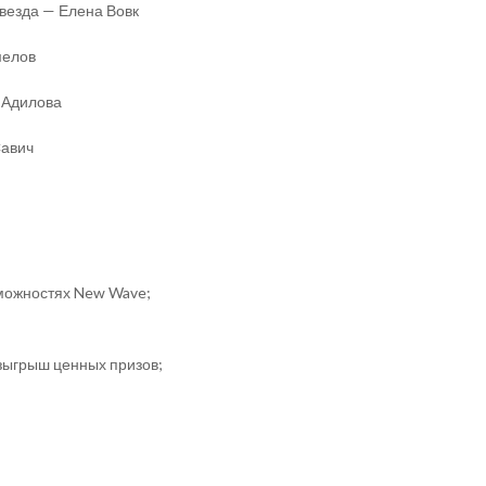
звезда — Елена Вовк
мелов
л Адилова
Савич
зможностях New Wave;
зыгрыш ценных призов;