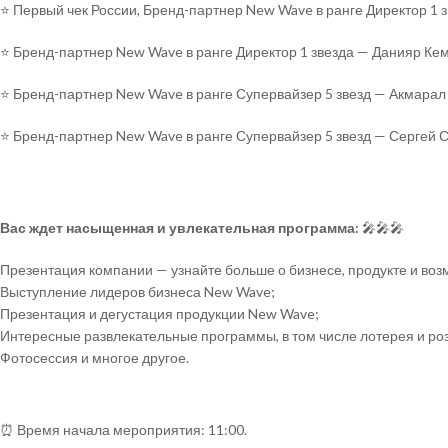
⭐️ Первый чек России, Бренд-партнер New Wave в ранге Директор 1 
⭐️ Бренд-партнер New Wave в ранге Директор 1 звезда — Данияр Ке
⭐️ Бренд-партнер New Wave в ранге Супервайзер 5 звезд — Акмара
⭐️ Бренд-партнер New Wave в ранге Супервайзер 5 звезд — Сергей 
Вас ждет насыщенная и увлекательная программа:
🎤🎤🎤
Презентация компании — узнайте больше о бизнесе, продукте и во
Выступление лидеров бизнеса New Wave;
Презентация и дегустация продукции New Wave;
Интересные развлекательные программы, в том числе лотерея и ро
Фотосессия и многое другое.
⏰ Время начала мероприятия: 11:00.