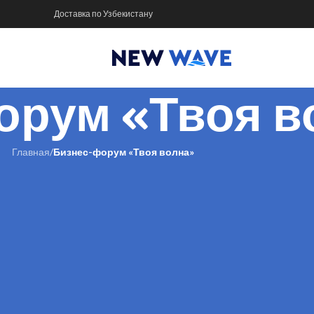
Доставка по Узбекистану
орум «Твоя в
Главная
/
Бизнес-форум «Твоя волна»