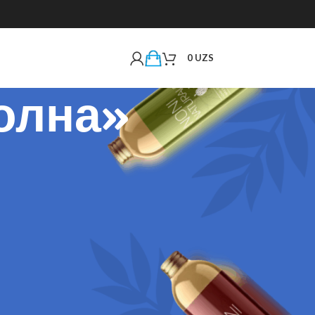
0
UZS
олна»